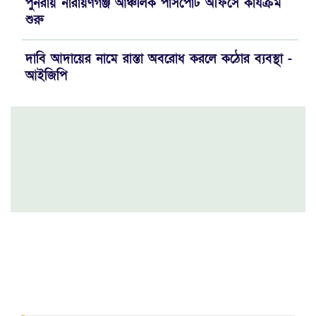
পুনরায় নারায়ণগঞ্জ আঞ্চলিক পাসপোর্ট অফিসে কার্যক্রম
শুরু
দাবি আদায়ের নামে রাস্তা অবরোধ করলে কঠোর ব্যবস্থা -
আইজিপি
যে পরিমাণ সম্পদ থাকলে যাকাত দিবেন..!!
রাজউকের নতুন চেয়ারম্যান প্রকৌশলী রিয়াজুল ইসলাম
মহানগর যুবদলের বর্ণাঢ্য র‍্যালিতে ইমরান ভূঁইয়া'র চমক
জেলা গোয়েন্দা পুলিশের অভিযানে গাঁজাসহ ০২ জন
মাদক ব্যবসায়ী আটক
আওয়ামীলীগ নেতা হত্যাকান্ডে জড়িত ০৯ আসামী
গ্রেফতার