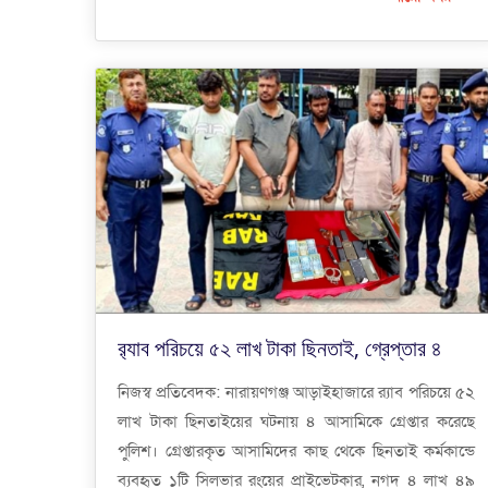
র‌্যাব পরিচয়ে ৫২ লাখ টাকা ছিনতাই, গ্রেপ্তার ৪
নিজস্ব প্রতিবেদক: নারায়ণগঞ্জ আড়াইহাজারে র‌্যাব পরিচয়ে ৫২
লাখ টাকা ছিনতাইয়ের ঘটনায় ৪ আসামিকে গ্রেপ্তার করেছে
পুলিশ। গ্রেপ্তারকৃত আসামিদের কাছ থেকে ছিনতাই কর্মকান্ডে
ব্যবহৃত ১টি সিলভার রংয়ের প্রাইভেটকার, নগদ ৪ লাখ ৪৯