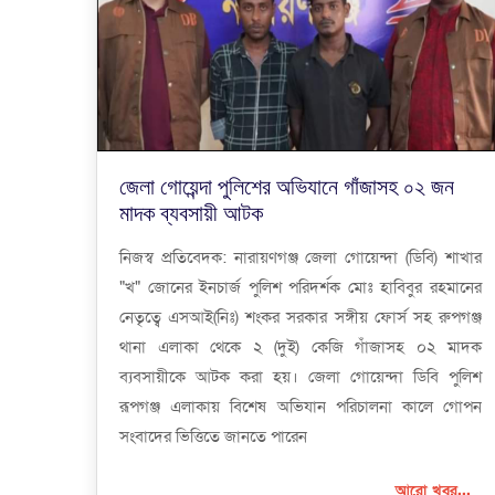
জেলা গোয়েন্দা পুলিশের অভিযানে গাঁজাসহ ০২ জন
মাদক ব্যবসায়ী আটক
নিজস্ব প্রতিবেদক: নারায়ণগঞ্জ জেলা গোয়েন্দা (ডিবি) শাখার
"খ" জোনের ইনচার্জ পুলিশ পরিদর্শক মোঃ হাবিবুর রহমানের
নেতৃত্বে এসআই(নিঃ) শংকর সরকার সঙ্গীয় ফোর্স সহ রুপগঞ্জ
থানা এলাকা থেকে ২ (দুই) কেজি গাঁজাসহ ০২ মাদক
ব্যবসায়ীকে আটক করা হয়। জেলা গোয়েন্দা ডিবি পুলিশ
রূপগঞ্জ এলাকায় বিশেষ অভিযান পরিচালনা কালে গোপন
সংবাদের ভিত্তিতে জানতে পারেন
আরো খবর...