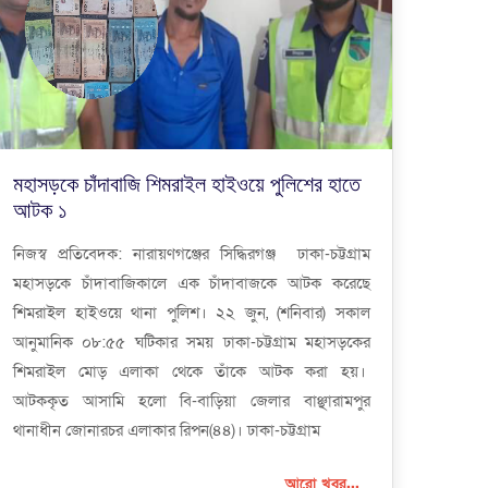
মহাসড়কে চাঁদাবাজি শিমরাইল হাইওয়ে পুলিশের হাতে
আটক ১
নিজস্ব প্রতিবেদক: নারায়ণগঞ্জের সিদ্ধিরগঞ্জ ঢাকা-চট্টগ্রাম
মহাসড়কে চাঁদাবাজিকালে এক চাঁদাবাজকে আটক করেছে
শিমরাইল হাইওয়ে থানা পুলিশ। ২২ জুন, (শনিবার) সকাল
আনুমানিক ০৮:৫৫ ঘটিকার সময় ঢাকা-চট্টগ্রাম মহাসড়কের
শিমরাইল মোড় এলাকা থেকে তাঁকে আটক করা হয়।
আটককৃত আসামি হলো বি-বাড়িয়া জেলার বাঞ্ছারামপুর
থানাধীন জোনারচর এলাকার রিপন(৪৪)। ঢাকা-চট্টগ্রাম
আরো খবর...