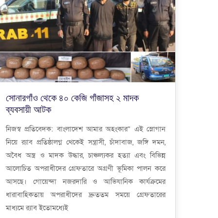
সোনারগাঁও থেকে ৪০ কেজি গাঁজাসহ ২ মাদক
ব্যবসায়ী আটক
নিজস্ব প্রতিবেদক: বাংলাদেশ আমার অহংকার” এই স্লোগান
নিয়ে র‌্যাব প্রতিষ্ঠালগ্ন থেকেই সন্ত্রাসী, চাঁদাবাজ, জঙ্গি দমন,
অবৈধ অস্ত্র ও মাদক উদ্ধার, চাঞ্চল্যকর হত্যা এবং বিভিন্ন
আলোচিত অপরাধীদের গ্রেফতারে অগ্রণী ভূমিকা পালন করে
আসছে। গোয়েন্দা নজরদারি ও আভিযানিক কার্যক্রমের
ধারাবাহিকতায় অপরাধীদের দ্রুততম সময়ে গ্রেফতারের
মাধ্যমে র‌্যাব ইতোমধ্যেই