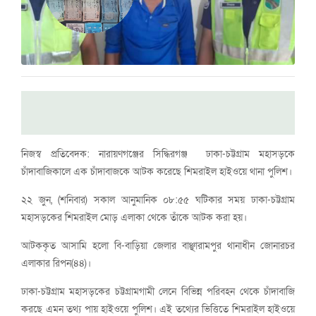
নিজস্ব প্রতিবেদক: নারায়ণগঞ্জের সিদ্ধিরগঞ্জ ঢাকা-চট্টগ্রাম মহাসড়কে
চাঁদাবাজিকালে এক চাঁদাবাজকে আটক করেছে শিমরাইল হাইওয়ে থানা পুলিশ।
২২ জুন, (শনিবার) সকাল আনুমানিক ০৮:৫৫ ঘটিকার সময় ঢাকা-চট্টগ্রাম
মহাসড়কের শিমরাইল মোড় এলাকা থেকে তাঁকে আটক করা হয়।
আটককৃত আসামি হলো বি-বাড়িয়া জেলার বাঞ্ছারামপুর থানাধীন জোনারচর
এলাকার রিপন(৪৪)।
ঢাকা-চট্টগ্রাম মহাসড়কের চট্টগ্রামগামী লেনে বিভিন্ন পরিবহন থেকে চাঁদাবাজি
করছে এমন তথ্য পায় হাইওয়ে পুলিশ। এই তথ্যের ভিত্তিতে শিমরাইল হাইওয়ে