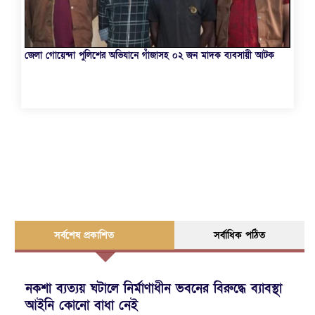
ম
আওয়ামীলীগ নেতা হত্যাকান্ডে জড়িত ০৯ আসামী গ্রেফতার
সর্বশেষ প্রকাশিত
সর্বাধিক পঠিত
নকশা ব্যত্যয় ঘটালে নির্মাণাধীন ভবনের বিরুদ্ধে ব্যাবস্থা
আইনি কোনো বাধা নেই