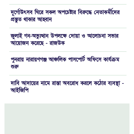
দূর্গোউৎসব ঘিরে সকল অপচেষ্টার বিরুদ্ধে নেতাকর্মীদের
প্রস্তুত থাকার আহ্বান
জুলাই গন-অভ্যুত্থান উপলক্ষে দোয়া ও আলোচনা সভার
আয়োজন করেছে - রাজউক
পুনরায় নারায়ণগঞ্জ আঞ্চলিক পাসপোর্ট অফিসে কার্যক্রম
শুরু
দাবি আদায়ের নামে রাস্তা অবরোধ করলে কঠোর ব্যবস্থা -
আইজিপি
যে পরিমাণ সম্পদ থাকলে যাকাত দিবেন..!!
রাজউকের নতুন চেয়ারম্যান প্রকৌশলী রিয়াজুল ইসলাম