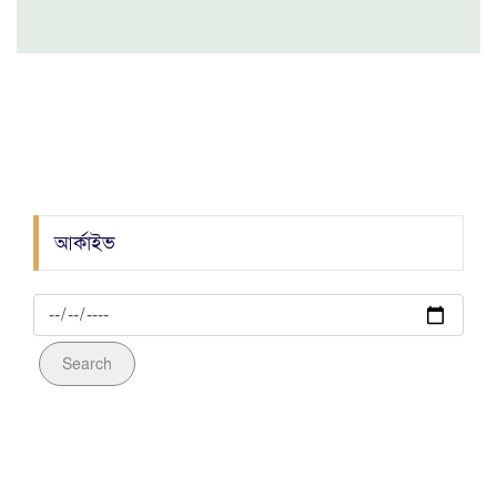
মহানগর যুবদলের বর্ণাঢ্য র‍্যালিতে ইমরান ভূঁইয়া'র চমক
জেলা গোয়েন্দা পুলিশের অভিযানে গাঁজাসহ ০২ জন
মাদক ব্যবসায়ী আটক
আওয়ামীলীগ নেতা হত্যাকান্ডে জড়িত ০৯ আসামী
গ্রেফতার
আর্কাইভ
Search