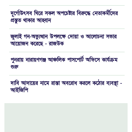
দূর্গোউৎসব ঘিরে সকল অপচেষ্টার বিরুদ্ধে নেতাকর্মীদের
প্রস্তুত থাকার আহ্বান
জুলাই গন-অভ্যুত্থান উপলক্ষে দোয়া ও আলোচনা সভার
আয়োজন করেছে - রাজউক
পুনরায় নারায়ণগঞ্জ আঞ্চলিক পাসপোর্ট অফিসে কার্যক্রম
শুরু
দাবি আদায়ের নামে রাস্তা অবরোধ করলে কঠোর ব্যবস্থা -
আইজিপি
যে পরিমাণ সম্পদ থাকলে যাকাত দিবেন..!!
রাজউকের নতুন চেয়ারম্যান প্রকৌশলী রিয়াজুল ইসলাম