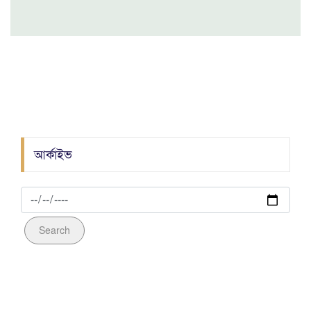
মহানগর যুবদলের বর্ণাঢ্য র‍্যালিতে ইমরান ভূঁইয়া'র চমক
জেলা গোয়েন্দা পুলিশের অভিযানে গাঁজাসহ ০২ জন
মাদক ব্যবসায়ী আটক
আওয়ামীলীগ নেতা হত্যাকান্ডে জড়িত ০৯ আসামী
গ্রেফতার
আর্কাইভ
Search