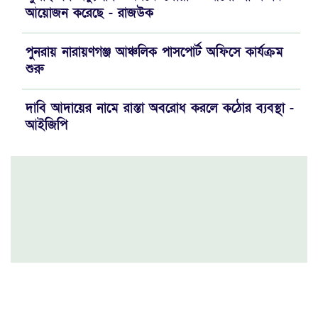
আয়োজন করেছে - রাজউক
পুনরায় নারায়ণগঞ্জ আঞ্চলিক পাসপোর্ট অফিসে কার্যক্রম
শুরু
দাবি আদায়ের নামে রাস্তা অবরোধ করলে কঠোর ব্যবস্থা -
আইজিপি
যে পরিমাণ সম্পদ থাকলে যাকাত দিবেন..!!
রাজউকের নতুন চেয়ারম্যান প্রকৌশলী রিয়াজুল ইসলাম
মহানগর যুবদলের বর্ণাঢ্য র‍্যালিতে ইমরান ভূঁইয়া'র চমক
জেলা গোয়েন্দা পুলিশের অভিযানে গাঁজাসহ ০২ জন
মাদক ব্যবসায়ী আটক