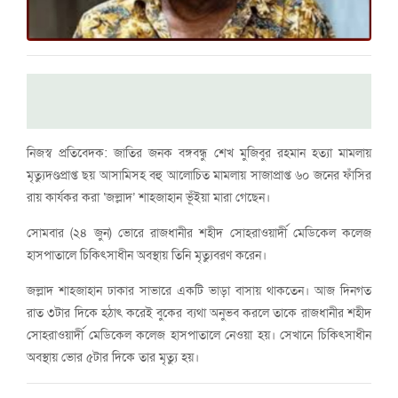
নিজস্ব প্রতিবেদক: জাতির জনক বঙ্গবন্ধু শেখ মুজিবুর রহমান হত্যা মামলায়
মৃত্যুদণ্ডপ্রাপ্ত ছয় আসামিসহ বহু আলোচিত মামলায় সাজাপ্রাপ্ত ৬০ জনের ফাঁসির
রায় কার্যকর করা ‘জল্লাদ’ শাহজাহান ভূঁইয়া মারা গেছেন।
সোমবার (২৪ জুন) ভোরে রাজধানীর শহীদ সোহরাওয়ার্দী মেডিকেল কলেজ
হাসপাতালে চিকিৎসাধীন অবস্থায় তিনি মৃত্যুবরণ করেন।
জল্লাদ শাহজাহান ঢাকার সাভারে একটি ভাড়া বাসায় থাকতেন। আজ দিনগত
রাত ৩টার দিকে হঠাৎ করেই বুকের ব্যথা অনুভব করলে তাকে রাজধানীর শহীদ
সোহরাওয়ার্দী মেডিকেল কলেজ হাসপাতালে নেওয়া হয়। সেখানে চিকিৎসাধীন
অবস্থায় ভোর ৫টার দিকে তার মৃত্যু হয়।