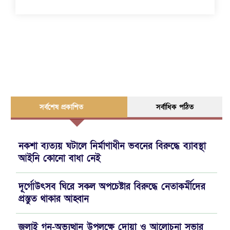
সর্বশেষ প্রকাশিত
সর্বাধিক পঠিত
নকশা ব্যত্যয় ঘটালে নির্মাণাধীন ভবনের বিরুদ্ধে ব্যাবস্থা
আইনি কোনো বাধা নেই
দূর্গোউৎসব ঘিরে সকল অপচেষ্টার বিরুদ্ধে নেতাকর্মীদের
প্রস্তুত থাকার আহ্বান
জুলাই গন-অভ্যুত্থান উপলক্ষে দোয়া ও আলোচনা সভার