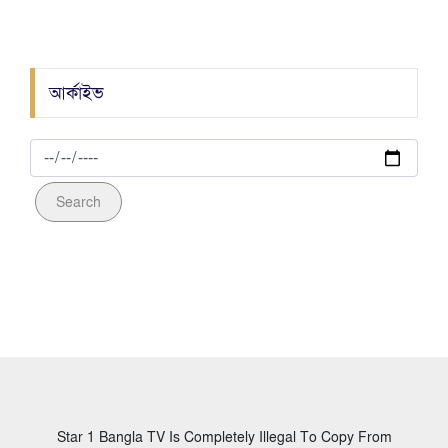
আওয়ামীলীগ নেতা হত্যাকান্ডে জড়িত ০৯ আসামী
গ্রেফতার
আর্কাইভ
Search
Star 1 Bangla TV Is Completely Illegal To Copy From