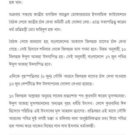
হক খান।
শুক্রবার সন্ধ্যায় জাতীয় মসজিদ বায়তুল মোকাররমের ইসলামিক ফাউন্ডেশনে
বৈঠক শেষে জাতীয় চাঁদ দেখা কমিটি এই ঘোষণা দেয়। এতে সভাপতিত্ব করেন
ধর্ম প্রতিমন্ত্রী মোঃ ফরিদুল হক খান।
বৈঠক শেষে জানানো হয়, বাংলাদেশের আকাশে জিলহজ মাসের চাঁদ দেখা
গেছে। সেই হিসাবে শনিবার থেকে জিলহজ মাস গণনা হবে। নিয়ম অনুযায়ী, ১০
জিলহজ ঈদুল আজহা উদযাপিত হয়। সেই অনুযায়ী, বাংলাদেশে ১৭ জুন পবিত্র
ঈদুল আজহা উদযাপিত হবে।
এদিকে বৃহস্পতিবার (৬ জুন) সৌদি আরবে জিলহজ মাসের চাঁদ দেখা যাওয়ায়
১৬ জুন দেশটিতে ঈদ উদযাপনের ঘোষণা দেওয়া হয়েছে।
১০ জিলহজ আল্লাহর অনুগ্রহ লাভের প্রত্যাশায় পশু কুরবানি করেন মুসলমানরা।
ঈদুল আজহা মুসলমানদের অন্যতম বৃহৎ ধর্মীয় উৎসব। দেশে কুরবানির ঈদ
হিসেবে পরিচিত এই উৎসবের মূল আহ্বান ত্যাগের। প্রতিবছর এই মাসে সৌদি
আরবের পবিত্র দুই নগরী মক্কা ও মদিনায় নানা আনুষ্ঠানিকতার মধ্য দিয়ে পবিত্র
হজ পালন করে থাকেন বিশ্বের লাখ লাখ ইসলাম ধর্মাবলম্বী।