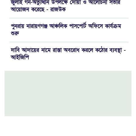
জুলাই গন-অভ্যুত্থান উপলক্ষে দোয়া ও আলোচনা সভার
আয়োজন করেছে - রাজউক
পুনরায় নারায়ণগঞ্জ আঞ্চলিক পাসপোর্ট অফিসে কার্যক্রম
শুরু
দাবি আদায়ের নামে রাস্তা অবরোধ করলে কঠোর ব্যবস্থা -
আইজিপি
যে পরিমাণ সম্পদ থাকলে যাকাত দিবেন..!!
রাজউকের নতুন চেয়ারম্যান প্রকৌশলী রিয়াজুল ইসলাম
মহানগর যুবদলের বর্ণাঢ্য র‍্যালিতে ইমরান ভূঁইয়া'র চমক
জেলা গোয়েন্দা পুলিশের অভিযানে গাঁজাসহ ০২ জন
মাদক ব্যবসায়ী আটক