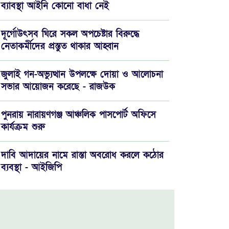
ব্যাবস্থা আইনি কোনো বাধা নেই
দূর্গোউৎসব ঘিরে সকল অপচেষ্টার বিরুদ্ধে
নেতাকর্মীদের প্রস্তুত থাকার আহ্বান
জুলাই গন-অভ্যুত্থান উপলক্ষে দোয়া ও আলোচনা
সভার আয়োজন করেছে - রাজউক
পুনরায় নারায়ণগঞ্জ আঞ্চলিক পাসপোর্ট অফিসে
কার্যক্রম শুরু
দাবি আদায়ের নামে রাস্তা অবরোধ করলে কঠোর
ব্যবস্থা - আইজিপি
যে পরিমাণ সম্পদ থাকলে যাকাত দিবেন..!!
রাজউকের নতুন চেয়ারম্যান প্রকৌশলী রিয়াজুল