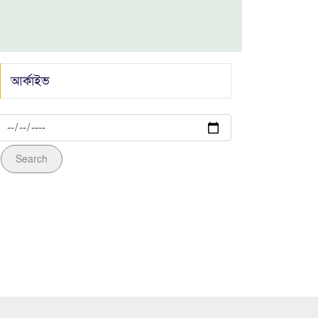
ইসলাম
মহানগর যুবদলের বর্ণাঢ্য র‍্যালিতে ইমরান
ভূঁইয়া'র চমক
আর্কাইভ
জেলা গোয়েন্দা পুলিশের অভিযানে গাঁজাসহ ০২
জন মাদক ব্যবসায়ী আটক
Search
আওয়ামীলীগ নেতা হত্যাকান্ডে জড়িত ০৯ আসামী
গ্রেফতার
িণ আমেরিকার
ুয়েলায় মর্মান্তিক
 দুর্ঘটনা, নিহত ১৬