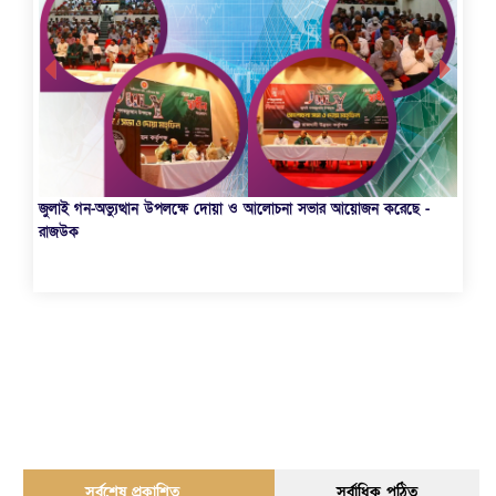
জুলাই গন-অভ্যুত্থান উপলক্ষে দোয়া ও আলোচনা সভার আয়োজন করেছে -
রাজউক
রা
সর্বশেষ প্রকাশিত
সর্বাধিক পঠিত