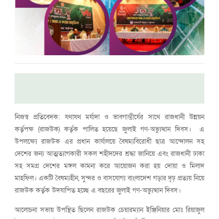
নিজস্ব প্রতিবেদক: যথাযথ মর্যাদা ও ভাবগাম্ভীর্যের সাথে রাজধানী উন্নয়ন
কর্তৃপক্ষ (রাজউক) কর্তৃক পালিত হয়েছে জুলাই গণ-অভ্যুত্থান দিবস। এ
উপলক্ষ্যে রাজউক এর প্রধান কার্যালয়ে বৈষম্যবিরোধী ছাত্র আন্দোলন সহ
দেশের জন্য আত্মত্যাগকারী সকল শহীদদের শ্রদ্ধা জানিয়ে এবং রাজধানী ঢাকা
সহ সমগ্র দেশের মঙ্গল কামনা করে আয়োজন করা হয় দোয়া ও মিলাদ
মাহফিল। একটি বৈষম্যহীন, সুন্দর ও বাসযোগ্য বাংলাদেশ গড়ার দৃঢ় প্রত্যয় নিয়ে
রাজউক কর্তৃক উদযাপিত হচ্ছে এ বছরের জুলাই গণ-অভ্যুত্থান দিবস।
আলোচনা সভায় উপস্থিত ছিলেন রাজউক চেয়ারম্যান ইঞ্জিনিয়ার মোঃ রিয়াজুল