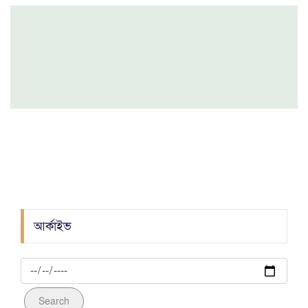
যে পরিমাণ সম্পদ থাকলে যাকাত দিবেন..!!
রাজউকের নতুন চেয়ারম্যান প্রকৌশলী রিয়াজুল ইসলাম
মহানগর যুবদলের বর্ণাঢ্য র‍্যালিতে ইমরান ভূঁইয়া'র চমক
জেলা গোয়েন্দা পুলিশের অভিযানে গাঁজাসহ ০২ জন
মাদক ব্যবসায়ী আটক
আওয়ামীলীগ নেতা হত্যাকান্ডে জড়িত ০৯ আসামী
গ্রেফতার
আর্কাইভ
Search