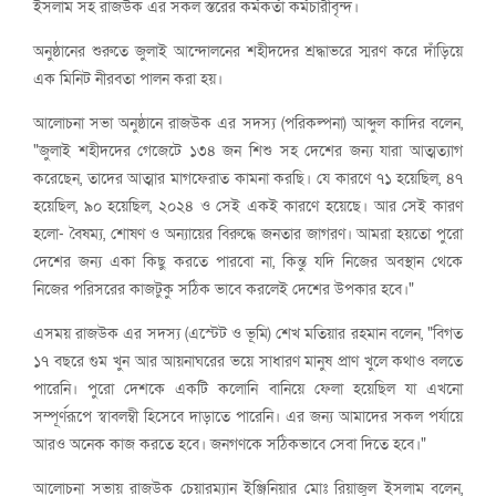
ইসলাম সহ রাজউক এর সকল স্তরের কর্মকর্তা কর্মচারীবৃন্দ।
অনুষ্ঠানের শুরুতে জুলাই আন্দোলনের শহীদদের শ্রদ্ধাভরে স্মরণ করে দাঁড়িয়ে
এক মিনিট নীরবতা পালন করা হয়।
আলোচনা সভা অনুষ্ঠানে রাজউক এর সদস্য (পরিকল্পনা) আব্দুল কাদির বলেন,
"জুলাই শহীদদের গেজেটে ১৩৪ জন শিশু সহ দেশের জন্য যারা আত্মত্যাগ
করেছেন, তাদের আত্মার মাগফেরাত কামনা করছি। যে কারণে ৭১ হয়েছিল, ৪৭
হয়েছিল, ৯০ হয়েছিল, ২০২৪ ও সেই একই কারণে হয়েছে। আর সেই কারণ
হলো- বৈষম্য, শোষণ ও অন্যায়ের বিরুদ্ধে জনতার জাগরণ। আমরা হয়তো পুরো
দেশের জন্য একা কিছু করতে পারবো না, কিন্তু যদি নিজের অবস্থান থেকে
নিজের পরিসরের কাজটুকু সঠিক ভাবে করলেই দেশের উপকার হবে।"
এসময় রাজউক এর সদস্য (এস্টেট ও ভূমি) শেখ মতিয়ার রহমান বলেন, "বিগত
১৭ বছরে গুম খুন আর আয়নাঘরের ভয়ে সাধারণ মানুষ প্রাণ খুলে কথাও বলতে
পারেনি। পুরো দেশকে একটি কলোনি বানিয়ে ফেলা হয়েছিল যা এখনো
সম্পূর্ণরূপে স্বাবলম্বী হিসেবে দাড়াতে পারেনি। এর জন্য আমাদের সকল পর্যায়ে
আরও অনেক কাজ করতে হবে। জনগণকে সঠিকভাবে সেবা দিতে হবে।"
আলোচনা সভায় রাজউক চেয়ারম্যান ইঞ্জিনিয়ার মোঃ রিয়াজুল ইসলাম বলেন,